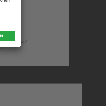
ielstunde
inute” –
 unter “News”
ar