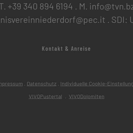
T. +39 340 894 6194
.
M. info@tvn.b
nisvereinniederdorf@pec.it
. SDI:
Kontakt & Anreise
mpressum
.
Datenschutz
.
Individuelle Cookie-Einstellun
VIVOPustertal
.
VIVODolomiten