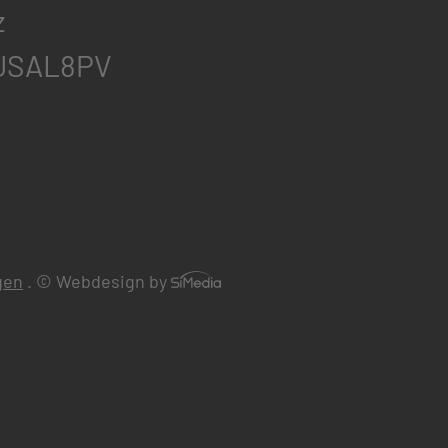
z
 USAL8PV
gen
.
© Webdesign by