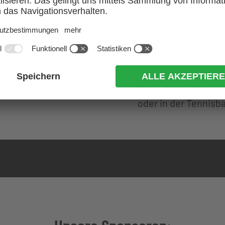
25,00 €
Beleuchtung pro Sp
5,00 €
Spielstunde “Last-M
Informationen siehe
oder in der Tennisb