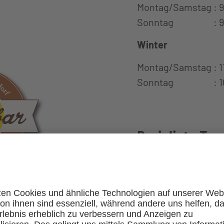
Montag/Samstag : 9
Sonntag : 9:00
Winter
Montag/Samstag : 11
Sonntag : 10:0
Preisliste Ten
Spielstunde im Frei
16,00 €
Spielstunde im Air