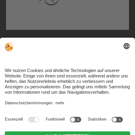
Parkweg 51 . I-39039 Niederdorf . Südtirol
T. +39 340 894 6194
.
M. info@tvn.bz
PEC:
tennisvereinniederdorf@pec.it
. SDI: USAL8PV
Kontakt & Anreise