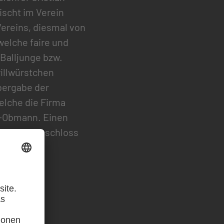
ischt im Verein
Vereins, diesmal von
welche faire und
 Balljunge bzw.
rillwürstchen
bergabe der
elche die Firma
ka-Obmann. Einen
FITP und beschloss