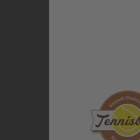
Wichtig:
Dies sind R
Turnierbeginn den b
per WhatsApp bzw. E
Der Tennisverein Nie
allen Tennisfreunde