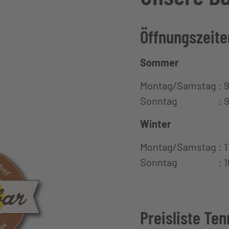
ichtzeiten. Die definitiven Spielzeiten werden jewei
etreffenden Personen, welche die Einschreibung du
Öffnungszeite
mail übermittelt.
Sommer
derdorf wünscht euch liebe Kinder ein gutes und erf
n einen schönen Aufenthalt auf unserer Tennisanlag
Montag/Samstag : 9
Sonntag : 9:00
Winter
Montag/Samstag : 11
Sonntag : 10:0
Preisliste Ten