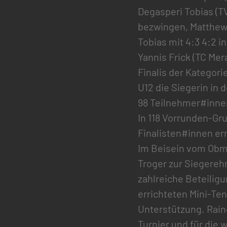
Degasperi Tobias (TV
bezwingen, Matthew
Tobias mit 4:3 4:2 
Yannis Frick (TC Mer
Finalis der Katego
U12 die Siegerin in 
98 Teilnehmer#inne
In 118 Vorrunden-Gr
Finalisten#innen er
Im Beisein vom Obma
Troger zur Siegerehr
zahlreiche Beteiligu
errichteten Mini-Ten
Unterstützung. Rain
Turnier und für die 