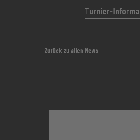
Turnier-Informa
Liebe Tenniskinder!
Es freut uns ganz b
Zurück zu allen News
teilnehmt. Ein Dank 
kommenden Tagen eu
wie in der VSS-Bros
sowohl bei den Mädc
Hier die geplante T
Für den Sonntag ist 
2026-vss-programm
2026-vss-programm