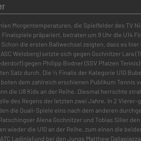
er
len Morgentemperaturen, die Spielfelder des TV N
 Finalspiele präpariert, betraten um 9 Uhr die U14 Fi
z. Schon die ersten Ballwechsel zeigten, dass es hi
(ASC Welsberg) setzte sich gegen Gschnitzer Lara (
derdorf) gegen Philipp Bodner (SSV Pfalzen Tennis) 
ten Satz durch. Die ½ Finalis der Kategorie U10 Bu
 boten dem zahlreich erschienen Publikum Tennis v
nn die U8 Kids an der Reihe. Diesmal herrschte str
lle des Regens der letzten zwei Jahre. In 2 Vierer-
en die Quali-Spiele eins nach dem anderen durchgef
Ratschingser Alena Gschnitzer und Tobias Siller den 
en wieder die U10 an der Reihe, zum einen die beid
ATC Ladinia) und bei den Jungs Matthew Dallapiazza 