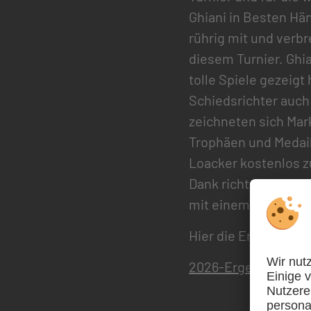
Ghiani in Besten Hä
rührig mit und verbr
diesem Turnier. Ghia
tolle Spiele gezeigt
Schiedsrichter auch
zeichneten sich Mar
Trophäen und Medail
Loacker kostenlos z
Dank richtete der T
mit einem Gruppenf
Hier die Ergebnisse 
2026-Ergebnisse