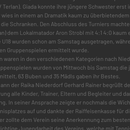
 Terlan). Giada konnte ihre jüngere Schwester erst i
 wies in einem an Dramatik kaum zu überbietendem 
in die Schranken. Den Abschluss des Turniers macht
an) dem Lokalmatador Aron Strobl mit 4:1 4:0 kaum e
rie U18 wurden schon am Samstag ausgetragen, währ
den Gruppenspielen ermittelt wurde.
n waren in den verschiedenen Kategorien nach Ni
uppenspielen wurden von Mittwoch bis Samstag die 
mittelt, 63 Buben und 35 Mädls gaben ihr Bestes.
nn der Raika Niederdorf Gerhard Rainer begrüßt de
ung alle Kinder, Trainer, Eltern und Begleiter und da
ng. In seiner Ansprache zeigte er nochmals die Wich
nisplatzes auf und dankte der Raiffeisenkasse für di
er zollte dem Verein seine Anerkennung zum besten
wichtige Jugendarbeit des Vereins, welche mit Tennis