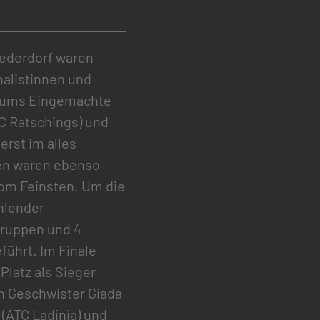
iederdorf waren
nalistinnen und
er ums Eingemachte
TC Ratschings) und
erst im alles
ben waren ebenso
om Feinsten. Um die
ahlender
gruppen und 4
ührt. Im Finale
Platz als Sieger
en Geschwister Giada
(ATC Ladinia) und