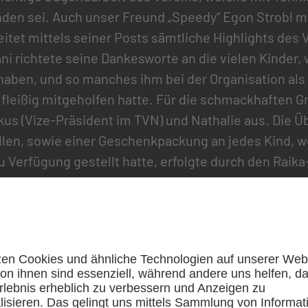
nden sei. Auch unser Freund „Speedy“ Egon Strobl m
eitet mittels seiner Posts sämtliche Highlights des 
ni richtete seine Dankesworte an die vielen Kinder, 
 haben, und so manches ihm bei der Organisation als
 fleißig mitgeholfen hatte. Für die schmackhaften G
kus (Vize-Präsident im TVN) und Nathalie aus. Die Ü
len, sowie einer Geschenkpackung an jedes Kind, w
u Verfügung gestellt hatte, erfolgte durch den Rai
VN-Präsident an das Team Tennisbar, dem VSS und 
oto dieses Promo-GP Turnier.
im Detail: