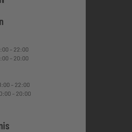
ls
einen Tag
vor
rchgeführt haben,
n
olgreiches Turnier,
e.
:00 – 22:00
 – 20:00
:00 – 22:00
0 – 20:00
nis