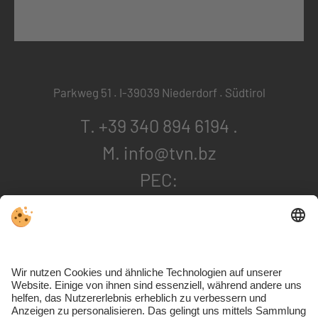
Parkweg 51 . I-39039 Niederdorf . Südtirol
T. +39 340 894 6194
.
M. info@tvn.bz
PEC:
tennisvereinniederdorf@pec.it
. SDI: USAL8PV
Kontakt & Anreise