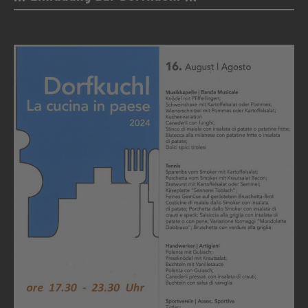
Am kommenden Freitag ist es wieder soweit. Der
Tennisverein ladet alle herzlich zu einem gemütlichen
Abend in der Dorfkuchl von Niederdorf am Hauptplatz
ein. Ab 17.30 werden die feinsten Speisen für Sie
zubereitet. Für all jene welche es bevorzugen
schmackhafte Gericht mit nach Hause zu nehmen, steht
natürlich ein “Take a ay” bereit. Der Tennisverein freut
sich auf euer Kommen.