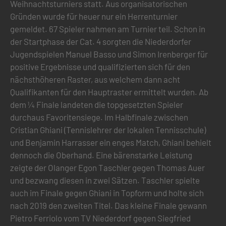
Weihnachtsturniers statt. Aus organisatorischen
Gründen wurde für heuer nur ein Herrenturnier
gemeldet. 67 Spieler nahmen am Turnier teil. Schon in
der Startphase der Cat. 4 sorgten die Niederdorfer
Jugendspielen Manuel Basso und Simon Irenberger für
positive Ergebnisse und qualifizierten sich für den
nächsthöheren Raster, aus welchem dann acht
Qualifikanten für den Hauptraster ermittelt wurden. Ab
dem ¼ Finale landeten die topgesetzten Spieler
durchaus Favoritensiege. Im Halbfinale zwischen
Cristian Ghiani (Tennislehrer der lokalen Tennisschule)
und Benjamin Harrasser ein enges Match, Ghiani behielt
dennoch die Oberhand. Eine bärenstarke Leistung
zeigte der Olanger Egon Taschler gegen Thomas Auer
und bezwang diesen in zwei Sätzen. Taschler spielte
auch im Finale gegen Ghiani in Topform und holte sich
nach 2019 den zweiten Titel. Das kleine Finale gewann
Pietro Ferriolo vom TV Niederdorf gegen Siegfried