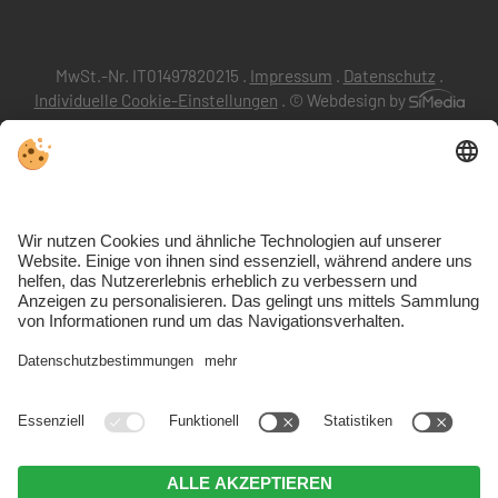
MwSt.-Nr. IT01497820215 .
Impressum
.
Datenschutz
.
Individuelle Cookie-Einstellungen
.
© Webdesign by
VIVOPustertal
.
VIVODolomiten