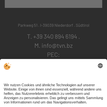
Parkweg 51 . I-39039 Niederdorf . Südtirol
T. +39 340 894 6194
.
M. info@tvn.bz
PEC:
tennisvereinniederdorf@pec.it
. SDI: USAL8PV
Kontakt & Anreise